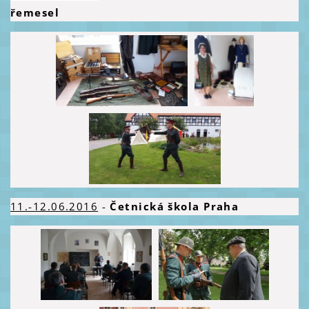
řemesel
11.-12.06.2016
-
Četnická škola Praha