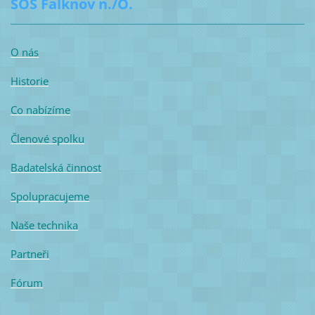
SOS Falknov n./O.
O nás
Historie
Co nabízíme
Členové spolku
Badatelská činnost
Spolupracujeme
Naše technika
Partneři
Fórum