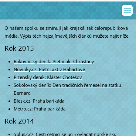
O našem spolku se zmiňují jak krajská, tak celorepubliková
média. Výpis těch nejzajímavějších článků můžete najít níže.
Rok 2015
Rakovnický deník: Pietní akt Chrášťany
Novinky.cz: Pietní akt v Habartově
Plzeňský deník: Klášter Chotěšov
Sokolovský deník: Den tradičních řemesel na statku
Bernard
Blesk.cz: Praha barikáda
Metro.cz: Praha barikáda
Rok 2014
5plus2.cz: Čeští četníci se učili ovládat norské ski.