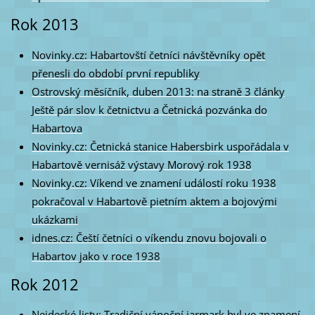
Rok 2013
Novinky.cz: Habartovští četníci návštěvníky opět
přenesli do období první republiky
Ostrovský měsíčník, duben 2013: na straně 3 články
Ještě pár slov k četnictvu a Četnická pozvánka do
Habartova
Novinky.cz: Četnická stanice Habersbirk uspořádala v
Habartově vernisáž výstavy Morový rok 1938
Novinky.cz: Víkend ve znamení událostí roku 1938
pokračoval v Habartově pietním aktem a bojovými
ukázkami
idnes.cz: Čeští četníci o víkendu znovu bojovali o
Habartov jako v roce 1938
Rok 2012
Nejdecké listy: Tradiční vánoční jarmark byl ve znamení