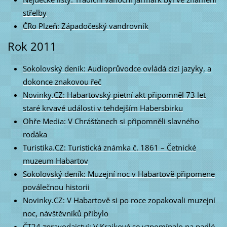
střelby
ČRo Plzeň: Západočeský vandrovník
Rok 2011
Sokolovský deník: Audioprůvodce ovládá cizí jazyky, a
dokonce znakovou řeč
Novinky.CZ: Habartovský pietní akt připomněl 73 let
staré krvavé události v tehdejším Habersbirku
Ohře Media: V Chrášťanech si připomněli slavného
rodáka
Turistika.CZ: Turistická známka č. 1861 – Četnické
muzeum Habartov
Sokolovský deník: Muzejní noc v Habartově připomene
poválečnou historii
Novinky.CZ: V Habartově si po roce zopakovali muzejní
noc, návštěvníků přibylo
ČT24 zpravodajství: V Krajkové se vzpomínalo na padlé