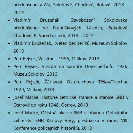
přednášeno v Aši, Sokolově, Chodově, Rotavě, 2013 –
2014
Vladimír Bružeňák, Osvobození Sokolovska,
přednášeno ve Františkových Lázních, Sokolově,
Chodově, K. Varech, Lokti, 2013 – 2014
Vladimír Bružeňák, Květen bez šeříků, Muzeum Sokolov,
2013
Petr Rejsek, Ve stínu - 1956, Milíkov, 2013
Petr Rejsek, Vražda na samotě Doyscherhofu 1926,
Muzeu Sokolov, 2013
Petr Rejsek, Žárlivost Östereichova Těšov/Teschau
1929, Milíkov, 2013
Josef Macke, Historie četnické stanice a stanice SNB v
Ostrově do roku 1948, Ostrov, 2013
Josef Macke, Očistná akce v SNB v obvodu Oblastního
velitelství SNB Karlovy Vary, přednáška v rámci VIII.
Konference policejních historiků, 2013