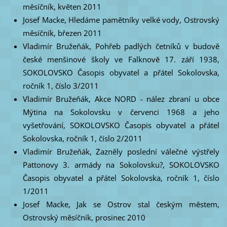
měsíčník, květen 2011
Josef Macke, Hledáme pamětníky velké vody, Ostrovský
měsíčník, březen 2011
Vladimír Bružeňák, Pohřeb padlých četníků v budově
české menšinové školy ve Falknově 17. září 1938,
SOKOLOVSKO Časopis obyvatel a přátel Sokolovska,
ročník 1, číslo 3/2011
Vladimír Bružeňák, Akce NORD - nález zbraní u obce
Mýtina na Sokolovsku v červenci 1968 a jeho
vyšetřování, SOKOLOVSKO Časopis obyvatel a přátel
Sokolovska, ročník 1, číslo 2/2011
Vladimír Bružeňák, Zazněly poslední válečné výstřely
Pattonovy 3. armády na Sokolovsku?, SOKOLOVSKO
Časopis obyvatel a přátel Sokolovska, ročník 1, číslo
1/2011
Josef Macke, Jak se Ostrov stal českým městem,
Ostrovský měsíčník, prosinec 2010