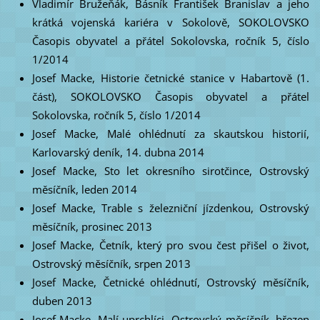
Vladimír Bružeňák, Básník František Branislav a jeho
krátká vojenská kariéra v Sokolově, SOKOLOVSKO
Časopis obyvatel a přátel Sokolovska, ročník 5, číslo
1/2014
Josef Macke, Historie četnické stanice v Habartově (1.
část), SOKOLOVSKO Časopis obyvatel a přátel
Sokolovska, ročník 5, číslo 1/2014
Josef Macke, Malé ohlédnutí za skautskou historií,
Karlovarský deník, 14. dubna 2014
Josef Macke, Sto let okresního sirotčince, Ostrovský
měsíčník, leden 2014
Josef Macke, Trable s železniční jízdenkou, Ostrovský
měsíčník, prosinec 2013
Josef Macke, Četník, který pro svou čest přišel o život,
Ostrovský měsíčník, srpen 2013
Josef Macke, Četnické ohlédnutí, Ostrovský měsíčník,
duben 2013
Josef Macke, Malí uprchlíci, Ostrovský měsíčník, březen