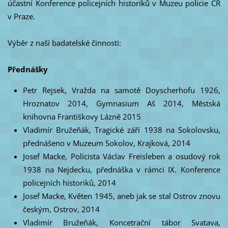
účastní Konference policejních historiků v Muzeu policie ČR
v Praze.
Výběr z naší badatelské činnosti:
Přednášky
Petr Rejsek, Vražda na samotě Doyscherhofu 1926,
Hroznatov 2014,
Gymnasium Aš 2014,
Městská
knihovna Františkovy Lázně 2015
Vladimír Bružeňák, Tragické září 1938 na Sokolovsku,
přednášeno v Muzeum Sokolov, Krajková, 2014
Josef Macke, Policista Václav Freisleben a osudový rok
1938 na Nejdecku, přednáška v rámci IX. Konference
policejních historiků, 2014
Josef Macke, Květen 1945, aneb jak se stal Ostrov znovu
českým, Ostrov, 2014
Vladimír Bružeňák, Koncetrační tábor Svatava,