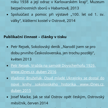
roku 1938 a její odraz v Karlovarském kraji“, Muzeum
bezpečnostních sborů v Habartově, 2013
Spoluúčast a pomoc při výstavě „100. let od 1. sv.
války“, klášterní kostel v Ostrově, 2014
Publikační činnost – články v tisku
Petr Rejsek, Sokolovský deník ,,Narodil jsem se pro
dobu prvního Československa, jen trochu později",
květen 2013
Petr Rejsek, Vražda na samotě Doyscherhofu 1926,
www.iDnes.cz, duben 2016
Vladimír Bružeňák, Osud mladé Ukrajinky se dostal do
nové knihy sokolovského historika, www.iDnes.cz,
duben 2015
Josef Macke, Jak se stal Ostrov opět českým, Ostrovský
měsíčník, červen 2014