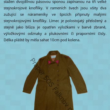
stažen dvojdílnou pásovou sponou zapínanou na tři velké
stejnokrojové knoflíky. V rameních švech jsou všity dva
zužující se nárameníky ve špicích připnuty malými
stejnokrojovými knoflíky. Límec je polostojatý přeložený a
stejně jako blůza je opatřen výložkami v barvě zbraně,
výložkovými odznaky a plukovními či praporními čísly.
Délka pláště by měla sahat 10cm pod kolena.