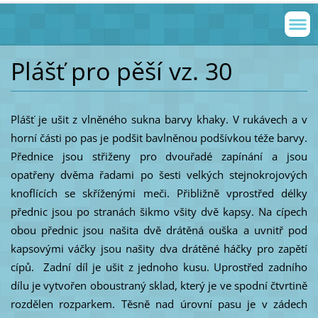
Plášť pro pěší vz. 30
Plášť je ušit z vlněného sukna barvy khaky. V rukávech a v
horní části po pas je podšit bavlněnou podšívkou téže barvy.
Přednice jsou střiženy pro dvouřadé zapínání a jsou
opatřeny dvěma řadami po šesti velkých stejnokrojových
knoflících se skříženými meči. Přibližně vprostřed délky
přednic jsou po stranách šikmo všity dvě kapsy. Na cípech
obou přednic jsou našita dvě drátěná ouška a uvnitř pod
kapsovými váčky jsou našity dva drátěné háčky pro zapětí
cípů. Zadní díl je ušit z jednoho kusu. Uprostřed zadního
dílu je vytvořen oboustraný sklad, který je ve spodní čtvrtině
rozdělen rozparkem. Těsně nad úrovní pasu je v zádech