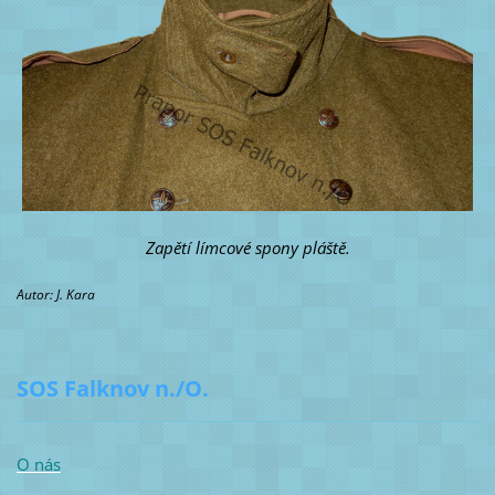
Zapětí límcové spony pláště.
Autor: J. Kara
SOS Falknov n./O.
O nás