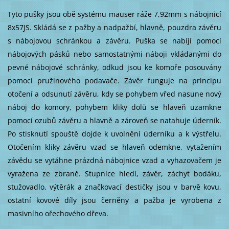
Tyto pušky jsou obě systému mauser ráže 7,92mm s nábojnicí
8x57JS. Skládá se z pažby a nadpažbí, hlavně, pouzdra závěru
s nábojovou schránkou a závěru. Puška se nabíjí pomocí
nábojových pásků nebo samostatnými náboji vkládanými do
pevné nábojové schránky, odkud jsou ke komoře posouvány
pomocí pružinového podavače. Závěr funguje na principu
otočení a odsunutí závěru, kdy se pohybem vřed nasune nový
náboj do komory, pohybem kliky dolů se hlaveň uzamkne
pomocí ozubů závěru a hlavně a zároveň se natahuje úderník.
Po stisknutí spouště dojde k uvolnění úderníku a k výstřelu.
Otočením kliky závěru vzad se hlaveň odemkne, vytažením
závědu se vytáhne prázdná nábojnice vzad a vyhazovačem je
vyražena ze zbraně. Stupnice hledí, závěr, záchyt bodáku,
stužovadlo, výtěrák a značkovací destičky jsou v barvě kovu,
ostatní kovové díly jsou černěny a pažba je vyrobena z
masivního ořechového dřeva.