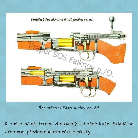
Řez střední částí pušky vz. 24
K pušce náleží řemen z
hotovený z hnědé kůže.
Skládá se
z řemene, přezkového rámečku a přezky.