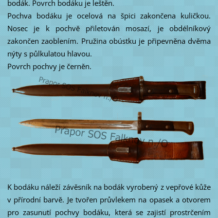
bodák. Povrch bodáku je leštěn.
Pochva bodáku je ocelová na špici zakončena kuličkou.
Nosec je k pochvě přiletován mosazí, je obdélníkový
zakončen zaoblením. Pružina obústku je připevněna dvěma
nýty s půlkulatou hlavou.
Povrch pochvy je černěn.
K bodáku náleží závěsník na bodák vyrobený z vepřové kůže
v přírodní barvě. Je tvořen průvlekem na opasek a otvorem
pro zasunutí pochvy bodáku, která se zajistí prostrčením