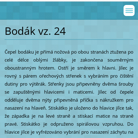
Bodák vz. 24
Čepel bodáku je přímá nožová po obou stranách ztužena po
celé délce oblými žlábky, je zakončena souměrným
oboustranným hrotem. Ostří je směrem k hlavni. Jílec je
rovný s párem ořechových střenek s vybráním pro čištění
dutiny pro výtěrák. Střenky jsou připevněny dvěma šrouby
se zapuštěnými hlavicemi i maticemi. Jílec od čepele
odděluje dvěma nýty připevněná příčka s nákružkem pro
nasazení na hlaveň. Stiskátko je uloženo do hlavice jílce tak,
že západka je na levé straně a stiskací matice na straně
pravé. Stiskátko je odpruženo spirálovou vzpruhou. Do
hlavice jílce je vyfrézováno vybrání pro nasazení záchytu na