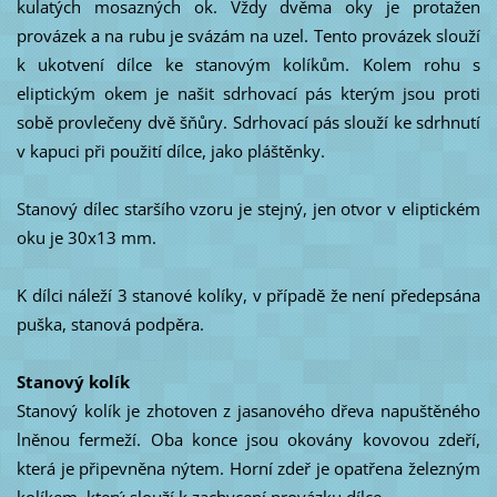
kulatých mosazných ok. Vždy dvěma oky je protažen
provázek a na rubu je svázám na uzel. Tento provázek slouží
k ukotvení dílce ke stanovým kolíkům. Kolem rohu s
eliptickým okem je našit sdrhovací pás kterým jsou proti
sobě provlečeny dvě šňůry. Sdrhovací pás slouží ke sdrhnutí
v kapuci při použití dílce, jako pláštěnky.
Stanový dílec staršího vzoru je stejný, jen otvor v eliptickém
oku je 30x13 mm.
K dílci náleží 3 stanové kolíky, v případě že není předepsána
puška, stanová podpěra.
Stanový kolík
Stanový kolík je zhotoven z jasanového dřeva napuštěného
lněnou fermeží. Oba konce jsou okovány kovovou zdeří,
která je připevněna nýtem. Horní zdeř je opatřena železným
kolíkem, který slouží k zachycení provázku dílce.