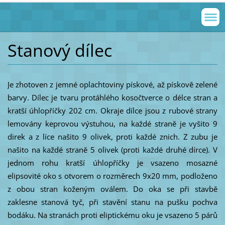
Stanový dílec
Je zhotoven z jemné oplachtoviny pískové, až pískově zelené
barvy. Dílec je tvaru protáhlého kosočtverce o délce stran a
kratší úhlopříčky 202 cm. Okraje dílce jsou z rubové strany
lemovány keprovou výstuhou, na každé straně je vyšito 9
direk a z líce našito 9 olivek, proti každé znich. Z zubu je
našito na každé straně 5 olivek (proti každé druhé dírce). V
jednom rohu kratší úhlopříčky je vsazeno mosazné
elipsovité oko s otvorem o rozměrech 9x20 mm, podloženo
z obou stran koženým oválem. Do oka se při stavbě
zaklesne stanová tyč, při stavění stanu na pušku pochva
bodáku. Na stranách proti eliptickému oku je vsazeno 5 párů