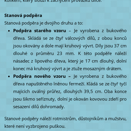
Stanová podpěra
Stanová podpěra je dvojího druhu a to:
Podpěra starého vzoru
– Je vyrobena z bukového
dřeva. Skládá se ze čtyř válcových dílů, z obou konců
jsou okovány a dole mají kruhový vývrt. Díly jsou 37 cm
dlouhé o průměru 23 mm. K této podpěře náleží
násadec z lipového dřeva, který je 17 cm dlouhý, dolní
konec má kruhový vývrt a je ztuže mosazným drátem.
Podpěra nového vzoru –
Je vyrobena z bukového
dřeva napuštěného lněnou fermeží. Kládá se ze čtyř tyčí
majících oválný průřez, dlouhých 39,5 cm. Oba konce
jsou šikmo seříznuty, dolní je okován kovovou zdeří pro
sesazení dílů dohromady.
Stanové podpěry náleží rotmistrům, důstojníkům a mužstvu,
které není vyzbrojeno puškou.