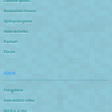
Členové spolku
Badatelská činnost
Spolupracujeme
Naše technika
Partneři
Fórum
Akce
Fotogalerie
Instruktážní videa
Média a my