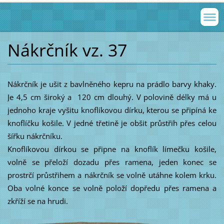
Nákrčník vz. 37
Nákrčník je ušit z bavlněného kepru na prádlo barvy khaky.
Je 4,5 cm široký a 120 cm dlouhý. V polovině délky má u
jednoho kraje vyšitu knoflíkovou dírku, kterou se připíná ke
knoflíčku košile. V jedné třetině je obšit průstřih přes celou
šířku nákrčníku.
Knoflíkovou dírkou se připne na knoflík límečku košile,
volně se přeloží dozadu přes ramena, jeden konec se
prostrčí průstřihem a nákrčník se volně utáhne kolem krku.
Oba volné konce se volně položí dopředu přes ramena a
zkříží se na hrudi.