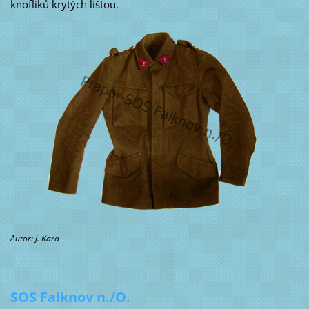
knoflíků krytých lištou.
Autor: J. Kara
SOS Falknov n./O.