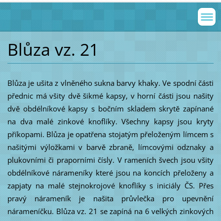
Blůza vz. 21
Blůza je ušita z vlněného sukna barvy khaky. Ve spodní části
přednic má všity dvě šikmé kapsy, v horní části jsou našity
dvě obdélníkové kapsy s bočním skladem skrytě zapínané
na dva malé zinkové knoflíky. Všechny kapsy jsou kryty
příkopami. Blůza je opatřena stojatým přeloženým límcem s
našitými výložkami v barvě zbraně, límcovými odznaky a
plukovními či praporními čísly. V rameních švech jsou všity
obdélníkové nárameníky které jsou na koncích přeloženy a
zapjaty na malé stejnokrojové knoflíky s iniciály ČS. Přes
pravý nárameník je našita průvlečka pro upevnění
nárameníčku. Blůza vz. 21 se zapíná na 6 velkých zinkových