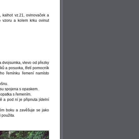
0, kalhot vz.21, ovinovaček a
o vzoru a kolem krku ovinut
a dvojsumka, vlevo od přezky
ků a posuvka, třetí pomocník
ho řemínku řemení namísto
ošnu.
isu spojena s opaskem.
 lopatka s řemením.
a pod ní je připnuta jídelní
ém boku a zavěšuje se jako
i použita.