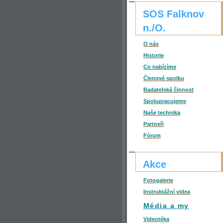
SOS Falknov
n./O.
O nás
Historie
Co nabízíme
Členové spolku
Badatelská činnost
Spolupracujeme
Naše technika
Partneři
Fórum
Akce
Fotogalerie
Instruktážní videa
Média a my
Videotéka