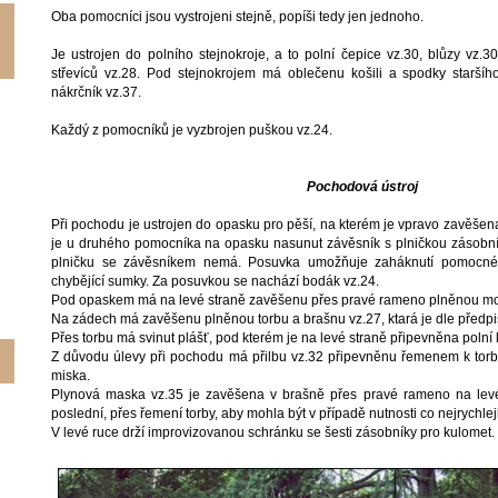
Oba pomocníci jsou vystrojeni stejně, popíši tedy jen jednoho.
Je ustrojen do polního stejnokroje, a to polní čepice vz.30, blůzy vz.3
střevíců vz.28. Pod stejnokrojem má oblečenu košili a spodky staršíh
nákrčník vz.37.
Každý z pomocníků je vyzbrojen puškou vz.24.
Pochodová ústroj
Při pochodu je ustrojen do opasku pro pěší, na kterém je vpravo zavěšen
je u druhého pomocníka na opasku nasunut závěsník s plničkou zásobní
plničku se závěsníkem nemá. Posuvka umožňuje zaháknutí pomocné
chybějící sumky. Za posuvkou se nachází bodák vz.24.
Pod opaskem má na levé straně zavěšenu přes pravé rameno plněnou m
Na zádech má zavěšenu plněnou torbu a brašnu vz.27, ktará je dle předp
Přes torbu má svinut plášť, pod kterém je na levé straně připevněna polní
Z důvodu úlevy při pochodu má přilbu vz.32 připevněnu řemenem k torbě 
miska.
Plynová maska vz.35 je zavěšena v brašně přes pravé rameno na lev
poslední, přes řemení torby, aby mohla být v případě nutnosti co nejrychlej
V levé ruce drží improvizovanou schránku se šesti zásobníky pro kulomet.