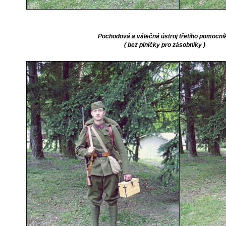
Pochodová a válečná ústroj třetího pomocní
( bez plničky pro zásobníky )