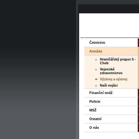
Četnictvo
Armáda
Hraničářský prapor 5 -
Cheb
Vojenské
zdravotnictvo
Výzbroj a výstroj
Naši vojáci
Finanční stráž
Policie
MSŽ
Ostatní
O nás