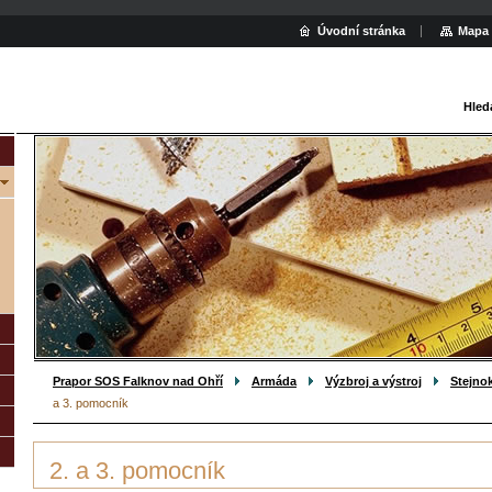
Úvodní stránka
Mapa 
Hled
Prapor SOS Falknov nad Ohří
Armáda
Výzbroj a výstroj
Stejno
a 3. pomocník
2. a 3. pomocník