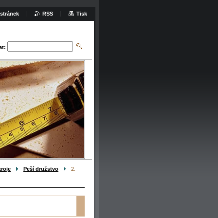
stránek
RSS
Tisk
at:
kroje
Peší družstvo
2.