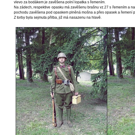
vlevo za bodákem je zavěšena polní lopatka s řemením.
Na zádech, respektive opasku má zavěšenu brašnu vz.27 s řemením a na 
pochodu zavěšena pod opaskem plněná mošna a přes opasek a řemení pl
Z torby byla sejmuta přilba, již má nasazenu na hlavě.