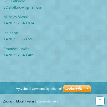
SOS Falknov:
SOSFalknov@gmail.com
Miloslav Vlasák:
+420 732 343 034
Jan Kara:
+420 736 659 592
František Hyčka:
+420 737 843 489
Vytvořte si www stránky zdarma!
Zobrazit:
Mobilní verzi
|
Standardní verzi