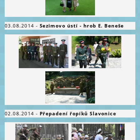
03.08.
2014
-
Sezimovo ústí - hrob E. Beneše
02.08.2014
-
Přepadení řopíků Slavonice